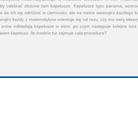
aby odebrać złożone tam kapelusze. Kapelusze typu panama, wzor
nie da ich się odróżnić w ciemności, ale na metce wewnątrz każdego k
wnątrz każdy z matematyków orientuje się od razu, czy ma swój własny ka
 znów odkładają kapelusze w sieni, po czym następuje kolejna tura
żaden kapelusz. Ile średnio tur zajmuje cała procedura?