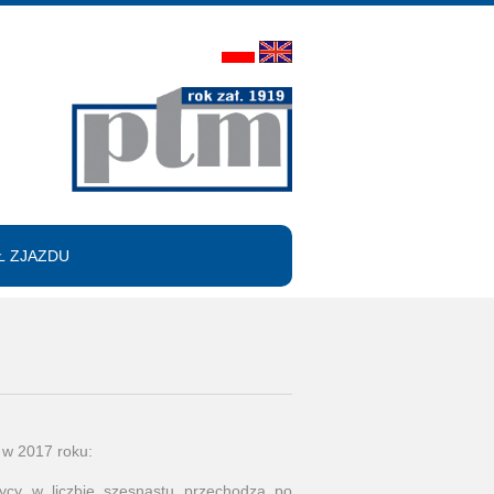
 ZJAZDU
 w 2017 roku:
cy w liczbie szesnastu przechodzą po