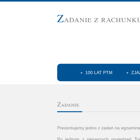
Z
adanie z rachunk
100 LAT PTM
ZJA
Zadanie
Prezentujemy jedno z zadań na egzamini
Po jednym z pierwszych posiedzeń To