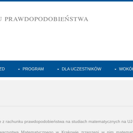
u prawdopodobieństwa
ZD
PROGRAM
DLA UCZESTNIKÓW
WOKÓŁ
e z rachunku prawdopodobieństwa na studiach matematycznych na UJ
warzystwa Matematycznego w Krakowie zrzeszeni w nim matematy