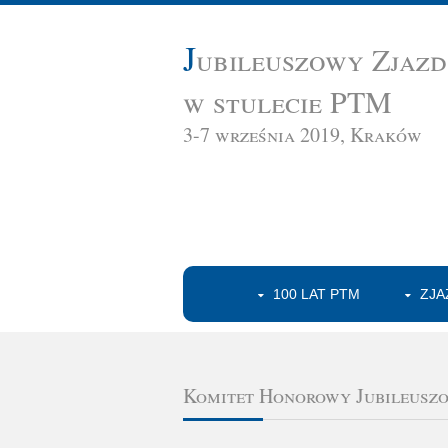
J
ubileuszowy Zjaz
w stulecie PTM
3-7 września 2019, Kraków
100 LAT PTM
ZJA
Komitet Honorowy Jubileusz