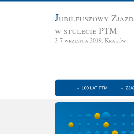
J
ubileuszowy Zjaz
w stulecie PTM
3-7 września 2019, Kraków
100 LAT PTM
ZJA