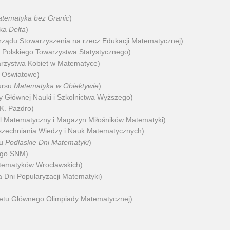
tematyka bez Granic
)
ika
Delta
)
rządu Stowarzyszenia na rzecz Edukacji Matematycznej)
Polskiego Towarzystwa Statystycznego)
arzystwa Kobiet w Matematyce)
o Oświatowe)
ursu
Matematyka w Obiektywie
)
y Głównej Nauki i Szkolnictwa Wyższego)
K. Pazdro)
al Matematyczny i Magazyn Miłośników Matematyki)
zechniania Wiedzy i Nauk Matematycznych)
lu
Podlaskie Dni Matematyki
)
ego SNM)
atematyków Wrocławskich)
 Dni Popularyzacji Matematyki)
etu Głównego Olimpiady Matematycznej)