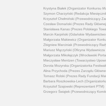
Krystyna Białek (Organizator Konkursu
Ma
Szymon Charzyński (Redakcja Miesięczn
Krzysztof Chełmiński (Przewodniczący Za
Czesław Domański (Prezes Rady Głównej 
Stanisława Kanas (Prezes Polskiego Tow
Marcin Karpiński (Gdańskie Wydawnictw
Małgorzata Makiewicz (Organizator Konk
Zbigniew Marciniak (Przewodniczący Rad
Mariusz Mączyński (Oficyna Wydawnicza 
Małgorzata Mikołajczyk (Wrocławski Port
Mieczysław Mentzen (Towarzystwo Upows
Dorota Mozyrska (Organizatorka Festiwa
Alina Przychoda (Prezes Zarządu Główn
Tomasz Rolski (Prezes Rady Fundacji M
Barbara Roszkowska-Lech (Organizatorka
Krzysztof Szajowski (Reprezentant PTM)
Grzegorz Świątek (Przewodniczący Komit