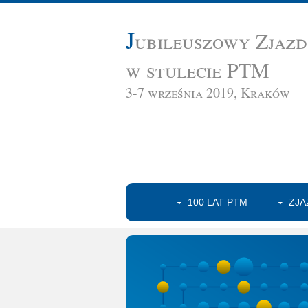
J
ubileuszowy Zjaz
w stulecie PTM
3-7 września 2019, Kraków
100 LAT PTM
ZJA