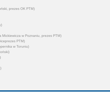
loński, prezes OK PTM)
y)
 Mickiewicza w Poznaniu, prezes PTM)
 wiceprezes PTM)
opernika w Toruniu)
loński)
)
)