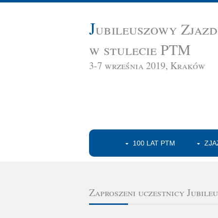
J
ubileuszowy Zjaz
w stulecie PTM
3-7 września 2019, Kraków
100 LAT PTM
ZJA
Zaproszeni uczestnicy Jubil