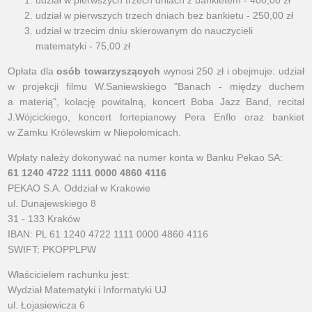
udział w pierwszych trzech dniach z bankietem - 400,00 zł
udział w pierwszych trzech dniach bez bankietu - 250,00 zł
udział w trzecim dniu skierowanym do nauczycieli
matematyki - 75,00 zł
Opłata dla
osób towarzyszących
wynosi 250 zł i obejmuje: udział
w projekcji filmu W.Saniewskiego "Banach - między duchem
a materią", kolację powitalną, koncert Boba Jazz Band, recital
J.Wójcickiego, koncert fortepianowy Pera Enflo oraz bankiet
w Zamku Królewskim w Niepołomicach.
Wpłaty należy dokonywać na numer konta w Banku Pekao SA:
61 1240 4722 1111 0000 4860 4116
PEKAO S.A. Oddział w Krakowie
ul. Dunajewskiego 8
31 - 133 Kraków
IBAN: PL 61 1240 4722 1111 0000 4860 4116
SWIFT: PKOPPLPW
Właścicielem rachunku jest:
Wydział Matematyki i Informatyki UJ
ul. Łojasiewicza 6