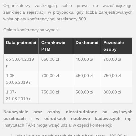
Organizatorzy zastrzegają sobie prawo do wcześniejszego
zamknięcia rejestracji w przypadku, gdy liczba zarejestrowanych
wpłat opłaty konferencyjnej przekroczy 800.
Opłata konferencyjna wynosi:
Data płatności
Członkowie
Doktoranci
Pozostałe
PTM
osoby
do 30.04.2019
650,00 zł
400,00 zł
700,00 zł
r.
1.05-
700,00 zł
450,00 zł
750,00 zł
30.06.2019 r.
1.07-
750,00 zł
500,00 zł
800,00 zł
31.08.2019 r.
Nauczyciele oraz osoby niezatrudnione na wyższych
uczelniach i w ośrodkach naukowo badawczych
(np.
Instytutach PAN) mogą wziąć udział w części konferencji: