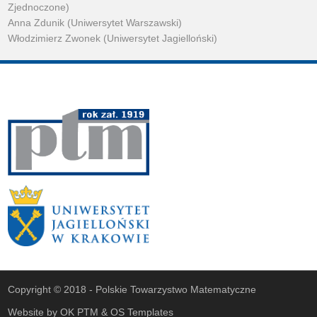
Zjednoczone)
Anna Zdunik (Uniwersytet Warszawski)
Włodzimierz Zwonek (Uniwersytet Jagielloński)
Copyright © 2018 -
Polskie Towarzystwo Matematyczne
Website by
OK PTM
&
OS Templates