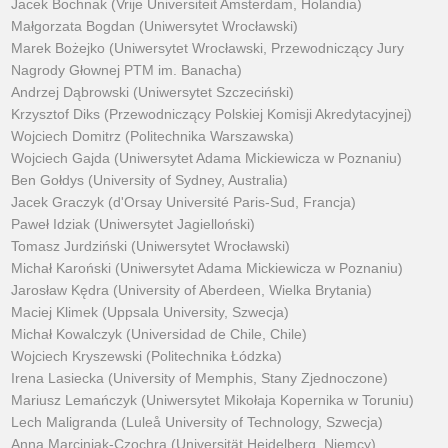
Jacek Bochnak (Vrije Universiteit Amsterdam, Holandia)
Małgorzata Bogdan (Uniwersytet Wrocławski)
Marek Bożejko (Uniwersytet Wrocławski, Przewodniczący Jury
Nagrody Głownej PTM im. Banacha)
Andrzej Dąbrowski (Uniwersytet Szczeciński)
Krzysztof Diks (Przewodniczący Polskiej Komisji Akredytacyjnej)
Wojciech Domitrz (Politechnika Warszawska)
Wojciech Gajda (Uniwersytet Adama Mickiewicza w Poznaniu)
Ben Gołdys (University of Sydney, Australia)
Jacek Graczyk (d'Orsay Université Paris-Sud, Francja)
Paweł Idziak (Uniwersytet Jagielloński)
Tomasz Jurdziński (Uniwersytet Wrocławski)
Michał Karoński (Uniwersytet Adama Mickiewicza w Poznaniu)
Jarosław Kędra (University of Aberdeen, Wielka Brytania)
Maciej Klimek (Uppsala University, Szwecja)
Michał Kowalczyk (Universidad de Chile, Chile)
Wojciech Kryszewski (Politechnika Łódzka)
Irena Lasiecka (University of Memphis, Stany Zjednoczone)
Mariusz Lemańczyk (Uniwersytet Mikołaja Kopernika w Toruniu)
Lech Maligranda (Luleå University of Technology, Szwecja)
Anna Marciniak-Czochra (Universität Heidelberg, Niemcy)