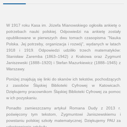
W 1917 roku Kasa im. Józefa Mianowskiego ogłosiła ankietę o
potrzebach nauki polskiej. Odpowiedzi na ankietę zostały
opublikowane w pierwszych dwu tomach czasopisma "Nauka
Polska. Jej potrzeby, organizacja i rozwój", wydanych w latach
1918 i 1919. Odpowiedzi udziliło trzech matematyków:
Stanisław Zaremba (1863–1942) z Krakowa oraz Zygmunt
Janiszewski (1888–1920) i Stefan Mazurkiewicz (1888–1945) z
Warszawy.
Poniżej znajdują się linki do skanów ich tekstów, pochodzących
z zasobów Śląskiej Biblioteki Cyfrowej w Katowicach.
Dziękujemy pracownikom Śląskiej Biblioteki Cyfrowej za pomoc
w ich pozyskaniu.
Ponadto zamieszczamy artykuł Romana Dudy z 2013 r.
poświęcony tym tekstom, Zygmuntowi Janiszewskiemu i
powstaniu polskiej szkoły matematycznej. Dziękujemy PAU za
udostępnienie artykułu.