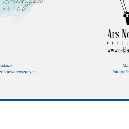
Dudziak
Mar
rzeń towarzyszących
fotografi