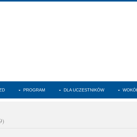
ZD
PROGRAM
DLA UCZESTNIKÓW
WOKÓŁ
9)